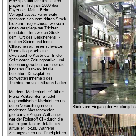
Eine spektakuläre Installation
prägte im Frühjahr 2003 das
Foyer des Main - Echo -
Verlagshauses. Feine Seile
spannten sich vom dritten Stock
bis zum Erdgeschoss, wo sie in
einen verspiegelten Trichter
mündeten. Im zweiten Stock -
dem "Ort des Geschehens" -
stellten Steine und leere
Ölflaschen auf einer schwarzen
Plane allegorisch eine
ölverseuchte Küste dar. In die
Seile waren Zeitungsartikel und -
seiten eingewoben, die über die
jüngsten Öltanker-Unfälle
berichten; Druckplatten
schwebten innerhalb des
Trichters an unsichtbaren Fäden.
Mit dem "Medientrichter" führte
Franz Politzer den Strudel
tagespolitischer Nachrichten und
deren Verbreitung in den
Blick vom Eingang der Empfangshal
modernen Massenmedien
greifbar vor Augen. Aufhänger
war der Rohstoff Öl - durch die
damaligen Tanker-Unfälle ein
aktueller Fokus. Während
Zeitungsseiten und Druckplatten